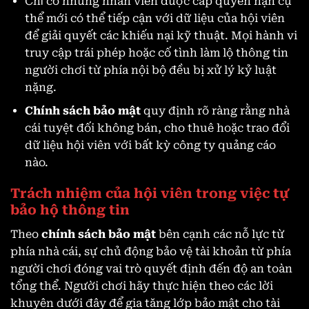
Chỉ có những nhân viên được cấp quyền hạn cụ
thể mới có thể tiếp cận với dữ liệu của hội viên
để giải quyết các khiếu nại kỹ thuật. Mọi hành vi
truy cập trái phép hoặc cố tình làm lộ thông tin
người chơi từ phía nội bộ đều bị xử lý kỷ luật
nặng.
Chính sách bảo mật
quy định rõ ràng rằng nhà
cái tuyệt đối không bán, cho thuê hoặc trao đổi
dữ liệu hội viên với bất kỳ công ty quảng cáo
nào.
Trách nhiệm của hội viên trong việc tự
bảo hộ thông tin
Theo
chính sách bảo mật
bên cạnh các nỗ lực từ
phía nhà cái, sự chủ động bảo vệ tài khoản từ phía
người chơi đóng vai trò quyết định đến độ an toàn
tổng thể. Người chơi hãy thực hiện theo các lời
khuyên dưới đây để gia tăng lớp bảo mật cho tài