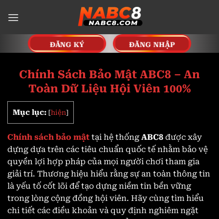
Bỏ
qua
nội
dung
ĐĂNG KÝ
ĐĂNG NHẬP
Chính Sách Bảo Mật ABC8 – An
Toàn Dữ Liệu Hội Viên 100%
Mục lục:
[
hiện
]
Chính sách bảo mật
tại hệ thống
ABC8
được xây
dựng dựa trên các tiêu chuẩn quốc tế nhằm bảo vệ
quyền lợi hợp pháp của mọi người chơi tham gia
giải trí. Thương hiệu hiểu rằng sự an toàn thông tin
là yếu tố cốt lõi để tạo dựng niềm tin bền vững
trong lòng cộng đồng hội viên. Hãy cùng tìm hiểu
chi tiết các điều khoản và quy định nghiêm ngặt