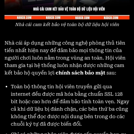
Nhà cái cam kết bảo vệ toàn bộ dữ liệu hội viên
Nhà cái áp dụng những công nghệ phòng thủ tiên
tiến nhất hiện nay để đảm bảo mọi thông tin của
người chơi luôn nằm trong vùng an toàn. Hội viên
tham gia tại hệ thống luôn nhận được những cam
kết bảo hộ quyền lợi
chính sách bảo mật
sau:
Toàn bộ thông tin hội viên truyền gửi qua
internet đều được mã hóa bằng chuẩn SSL 128
bit hoặc cao hơn để đảm bảo tính toàn vẹn. Ngay
cả khi dữ liệu bị đánh chặn, các bên thứ ba cũng
không thể đọc được nội dung bên trong do các
chuỗi ký tự đã được biến đổi.