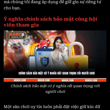
mà chúng tôi đang áp dụng để giữ gìn sự riêng tư
cho bạn.
Ý nghĩa chính sách bảo mật cùng hội
viên tham gia
Chính sách bảo mật có ý nghĩa rất quan trọng với
người chơi
Một sân chơi uy tín luôn phải đặt việc giữ kín dữ