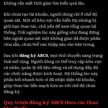
không cần mất thời gian tìm hiểu quá lâu.
Khi chưa tạo tài khoản, người dùng chỉ ở chế độ
quan sát. Một số khu vực vẫn hiển thị nhưng bị
giới hạn thao tác, chủ yếu để xem tổng quan hệ
thống. Trải nghiệm lúc này giống như đang đứng
bên ngoài quan sát một không gian đã được phân
chia sẵn, chưa thể can thiệp sâu vào bên trong.
Sau khi
đăng ký ABC8
, mọi thứ chuyển sang trạng
thái mở rộng. Người dùng có thể truy cập khu vực
cá nhân, quản lý dữ liệu riêng và sử dụng đầy đủ
các chức năng được kích hoạt. Hệ thống lúc này
phản hồi nhanh hơn vì đã nhận diện tài khoản,
giúp thao tác liền mạch hơn so với chế độ chưa
đăng ký.
Quy trình đăng ký ABC8 theo các thao