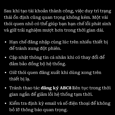
Sau khi tạo tài khoản thành công, việc duy trì trạng
thái ổn định cũng quan trọng không kém. Một vài
thói quen nhỏ có thể giúp bạn hạn chế lỗi phát sinh
và giữ trải nghiệm mượt hơn trong thời gian dài.
Hạn chế đăng nhập cùng lúc trên nhiều thiết bị
để tránh xung đột phiên.
Cập nhật thông tin cá nhân khi có thay đổi để
đảm bảo đồng bộ hệ thống.
Giữ thói quen đăng xuất khi dùng xong trên
thiết bị lạ.
Tránh thao tác
đăng ký ABC8 l
iên tục trong thời
gian ngắn để giảm lỗi hệ thống tạm thời.
Kiểm tra định kỳ email và số điện thoại để không
bỏ lỡ thông báo quan trọng.