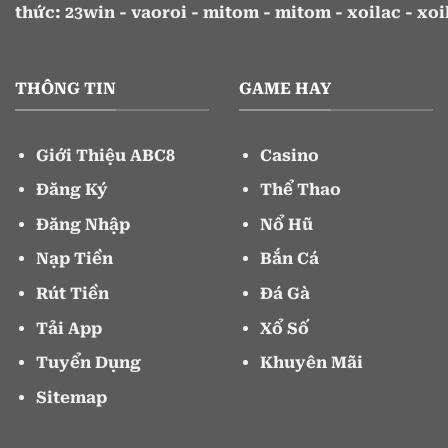
thức:
23win
-
vaoroi
-
mitom
-
mitom
-
xoilac
-
xoi
THÔNG TIN
GAME HAY
Giới Thiệu ABC8
Casino
Đăng Ký
Thể Thao
Đăng Nhập
Nổ Hũ
Nạp Tiền
Bắn Cá
Rút Tiền
Đá Gà
Tải App
Xổ Số
Tuyển Dụng
Khuyên Mãi
Sitemap